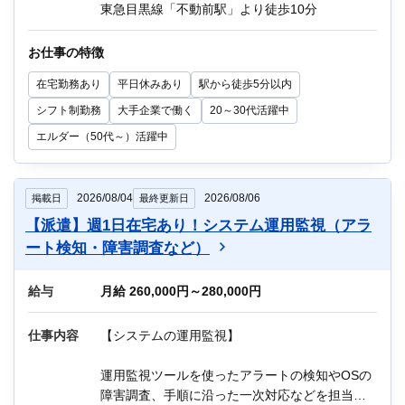
・AWS製品に関する業者への問い合わせ
東急目黒線「不動前駅」より徒歩10分
・ログ確認、調査
・各種設定の調整、変更
お仕事の特徴
・運用マニュアルの修正 など
在宅勤務あり
平日休みあり
駅から徒歩5分以内
基本的に夜勤シフトはありませんが、現場が24
シフト制勤務
大手企業で働く
20～30代活躍中
時間365日体制で稼働しているため、
エルダー（50代～）活躍中
オペレーターチームから夜間にインシデントの
報告があった際は、状況に応じて現場へ出社
し、
2026/08/04
2026/08/06
掲載日
最終更新日
対応を行う場合があります。（運用保守メンバ
【派遣】週1日在宅あり！システム運用監視（アラ
ー内にてローテーション対応）
ート検知・障害調査など）
※休日に急遽出社対応をお願いする場合は、別
日に代休取得
給与
月給 260,000円～280,000円
※公共交通機関が動いていない時間帯はタクシ
ーなど利用可（実費精算）
仕事内容
【システムの運用監視】
Q：在宅勤務（リモートワーク）はありますか？
運用監視ツールを使ったアラートの検知やOSの
A：状況にもよりますが、業務が落ち着いていれ
障害調査、手順に沿った一次対応などを担当い
ば在宅でもOKです。