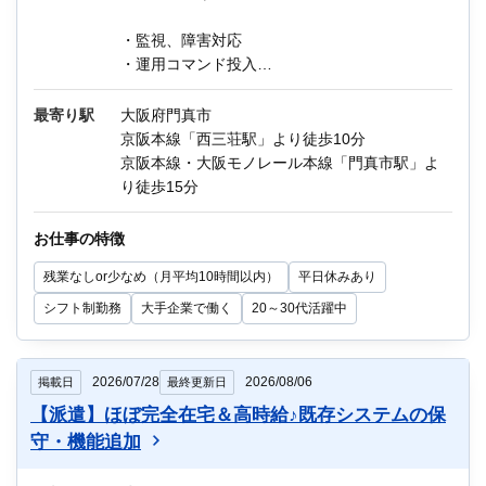
・監視、障害対応
・運用コマンド投入
・バックアップ
・外観ランプ、動作確認
最寄り駅
大阪府門真市
・手順書、マニュアル、報告書等の作成
京阪本線「西三荘駅」より徒歩10分
京阪本線・大阪モノレール本線「門真市駅」よ
環境：Windows Server、Linux Server、仮想
り徒歩15分
Server（AWS等）、JP1
お仕事の特徴
他にもIT関連のお仕事が多数あります。
残業なしor少なめ（月平均10時間以内）
平日休みあり
迷っている方も、まずはお気軽にご相談くださ
い！
シフト制勤務
大手企業で働く
20～30代活躍中
2026/07/28
2026/08/06
掲載日
最終更新日
【派遣】ほぼ完全在宅＆高時給♪既存システムの保
守・機能追加