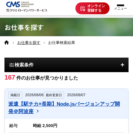
オンライン
登録する
お仕事を探す
お仕事を探す
お仕事を探す
お仕事検索結果
派遣で働く
+
検索条件
登録の流れ
167
件のお仕事が見つかりました
派遣の知識
2026/08/06
2026/08/07
掲載日
最終更新日
派遣【駅チカ×長期】Node.jsバージョンアップ開
企業の方へ
発＠阿波座
給与
時給 2,500円
CMSについて