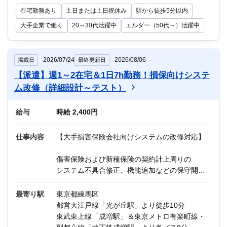
数日間は出社）
在宅勤務あり
土日または土日祝休み
駅から徒歩5分以内
※教育制度：OJTあり
大手企業で働く
20～30代活躍中
エルダー（50代～）活躍中
他にもIT関連のお仕事が多数ございます。
迷っている方も、まずはお気軽にご相談くださ
い！
2026/07/24
2026/08/06
掲載日
最終更新日
【派遣】週1～2在宅＆1日7h勤務！損保向けシステ
ム改修（詳細設計～テスト）
給与
時給 2,400円
仕事内容
【大手損害保険会社向けシステムの改修対応】
傷害保険および新種保険の契約計上周りの
システム不具合修正、機能追加などの保守開発
業務をメインに担当していただきます。
最寄り駅
東京都練馬区
担当工程：詳細設計、製造、単体テスト、結合
都営大江戸線「光が丘駅」より徒歩10分
テストまで
東武東上線「成増駅」＆東京メトロ有楽町線・
作業環境：IBM z/OS（バッチ）、COBOL、JCL