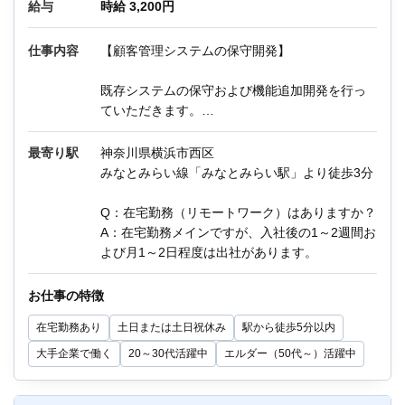
給与
時給 3,200円
仕事内容
【顧客管理システムの保守開発】
既存システムの保守および機能追加開発を行っ
ていただきます。
担当範囲：要件定義、設計、開発、テスト・検
最寄り駅
神奈川県横浜市西区
証、リリースまで
みなとみらい線「みなとみらい駅」より徒歩3分
作業環境：AWS、Java、JSP、VBA、SQL
Q：在宅勤務（リモートワーク）はありますか？
・不具合時の原因調査、改善
A：在宅勤務メインですが、入社後の1～2週間お
・機能追加開発でのプロジェクト推進、要件定
よび月1～2日程度は出社があります。
義作成、基本設計、成果物レビュー、総合テス
ト、リリース
お仕事の特徴
（詳細設計以降の開発工程は別チームが対応）
在宅勤務あり
土日または土日祝休み
駅から徒歩5分以内
・各種ドキュメント作成、整備
・問い合わせ対応 など
大手企業で働く
20～30代活躍中
エルダー（50代～）活躍中
※テレワークメイン（月1～2日程度の出社あ