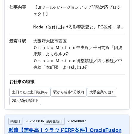
仕事内容
【BIツールのバージョンアップ開発対応プロジ
ェクト】
オンライン登録する
お問い合わせ
Node.js改修における影響調査と、PG改修、単体
テスト、システムテスト、運用保守を行って頂
きます。
最寄り駅
大阪府大阪市西区
上記の開発作業と併せて、バージョンアップ調
Ｏｓａｋａ Ｍｅｔｒｏ中央線／千日前線「阿波
閉じる
査と見積りも担当頂きます。
座駅」より徒歩3分
Web系システムでの調査・見積りから一連の流
Ｏｓａｋａ Ｍｅｔｒｏ御堂筋線／四つ橋線／中
れを通して経験された方におススメです。
央線「本町駅」より徒歩13分
《主な業務内容》
お仕事の特徴
1. 影響調査
土日または土日祝休み
駅から徒歩5分以内
大手企業で働く
2. PG製造、単体テスト、システムテスト
3. 運用保守
20～30代活躍中
言語：Java、JavaScript、Node.js
ツール：jQuery（ライブラリ）
2026/08/06
2026/08/07
掲載日
最終更新日
ツール：jQuery（ライブラリ）
派遣【需要高！クラウドERP案件】OracleFusion