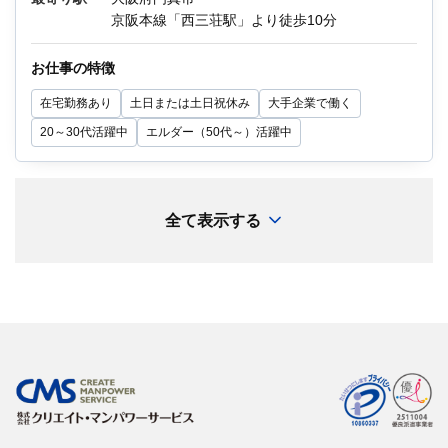
・運用保守
京阪本線「西三荘駅」より徒歩10分
・その他付随する作業
お仕事の特徴
環境：Linuxサーバ、Windowsサーバ、仮想サー
在宅勤務あり
土日または土日祝休み
大手企業で働く
バ、監視・運用ツール（Zabbix、JP1等）
20～30代活躍中
エルダー（50代～）活躍中
他にもIT関連のお仕事が多数あります。
迷っている方も、まずはお気軽にご相談くださ
い！
全て表示する