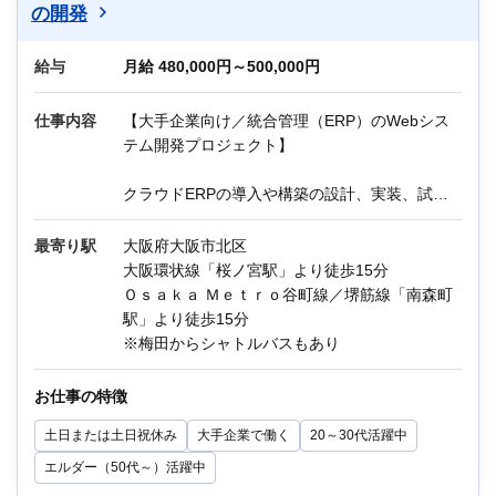
の開発
他にもIT関連のお仕事が多数あります。
給与
迷っている方も、まずはお気軽にご相談くださ
月給 480,000円～500,000円
い！
仕事内容
【大手企業向け／統合管理（ERP）のWebシス
ー＊ー＊ー＊ー＊ー＊ー＊ー＊ー
テム開発プロジェクト】
＼Q＆A／
クラウドERPの導入や構築の設計、実装、試験
Q：残業はどのくらいですか？
等を担当頂きます。
A：月10～20時間程度を想定しています。
最寄り駅
大阪府大阪市北区
Q：職場の年齢層は？
《主な業務内容》
大阪環状線「桜ノ宮駅」より徒歩15分
A：20代～40代を中心に活躍中です。
1. 現行調査、詳細設計
Ｏｓａｋａ Ｍｅｔｒｏ谷町線／堺筋線「南森町
2. プログラム製造
駅」より徒歩15分
3. テスト
※梅田からシャトルバスもあり
言語：Java、PL/SQL、html、JavaScript
お仕事の特徴
環境：Oracle Fusion Cloud ERP
土日または土日祝休み
大手企業で働く
20～30代活躍中
※OJTあり
エルダー（50代～）活躍中