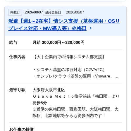
他にもIT関連のお仕事が多数あります。
2026/08/07
2026/08/07
掲載日
最終更新日
迷っている方も、まずはお気軽にご相談くださ
派遣【週1～2在宅】情シス支援（基盤運用・OSリ
い！
プレイス対応・MW導入等）＠梅田
ー＊ー＊ー＊ー＊ー＊ー＊ー＊ー
給与
月給 300,000円～320,000円
＼Q＆A／
Q：残業はどのくらいですか？
仕事内容
【大手企業内での情報システム部支援】
A：月10～20時間程度を想定しています。
Q：職場の年齢層は？
・システム基盤の移行対応（C2V/V2C）
A：平均年齢40歳くらいです。
・オンプレ/クラウド基盤の運用（Vmware、
VMC/OCI/AWS）
・OSリプレース対応（WidowsServer/Linux）
最寄り駅
大阪府大阪市北区
・ミドルウェア導入・設計（IIS、FTP、SQL
Ｏｓａｋａ Ｍｅｔｒｏ御堂筋線「梅田駅」より
Sever、OpenJDK、Apache、Tomcat、SMB設定
徒歩5分
等）
※近隣の東梅田駅、西梅田駅、大阪梅田駅、大
・FW設定対応（VMware 分散FW/OCI
阪駅、北新地駅等からも徒歩圏内です！
NSG/AWS Security Group）
・運用ツール監視設定（Zabbix等）
お仕事の特徴