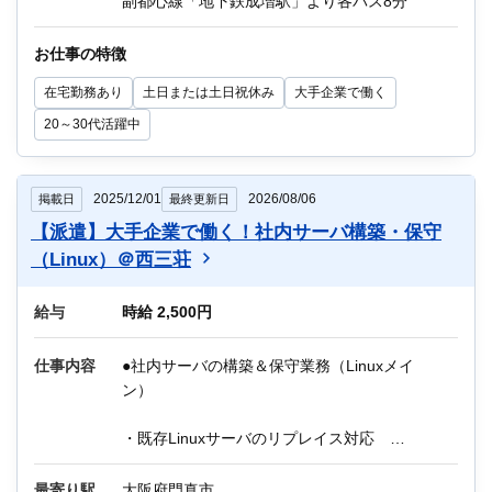
副都心線「地下鉄成増駅」より各バス8分
※業務に慣れたら週1～2日程度テレワーク
お仕事の特徴
※教育制度：OJTあり
在宅勤務あり
土日または土日祝休み
大手企業で働く
他にもIT関連のお仕事が多数ございます。
20～30代活躍中
迷っている方も、まずはお気軽にご相談くださ
い！
2025/12/01
2026/08/06
掲載日
最終更新日
【派遣】大手企業で働く！社内サーバ構築・保守
（Linux）＠西三荘
給与
時給 2,500円
仕事内容
●社内サーバの構築＆保守業務（Linuxメイ
ン）
・既存Linuxサーバのリプレイス対応
・サーバ構築（手順書をもとに実施）
・ネットワーク環境設定
最寄り駅
大阪府門真市