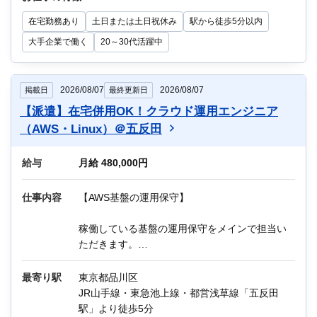
在宅勤務あり
土日または土日祝休み
駅から徒歩5分以内
※業務に慣れたら週1～2日テレワークOK
※OJTあり
大手企業で働く
20～30代活躍中
他にもIT関連のお仕事が多数あります。
2026/08/07
2026/08/07
掲載日
最終更新日
迷っている方も、まずはお気軽にご相談くださ
【派遣】在宅併用OK！クラウド運用エンジニア
い！
（AWS・Linux）＠五反田
ー＊ー＊ー＊ー＊ー＊ー＊ー＊ー
給与
月給 480,000円
＼Q＆A／
Q：残業はどのくらいですか？
仕事内容
【AWS基盤の運用保守】
A：月20時間以内を想定しています。
Q：在宅勤務（リモートワーク）はありますか？
稼働している基盤の運用保守をメインで担当い
A：業務に慣れてからは週1～2日の在宅勤務が可
ただきます。
能です。
環境：AWS、Linux
最寄り駅
東京都品川区
・アラート、障害発生の一次切り分け、エスカ
JR山手線・東急池上線・都営浅草線「五反田
レーション、インシデント対応
駅」より徒歩5分