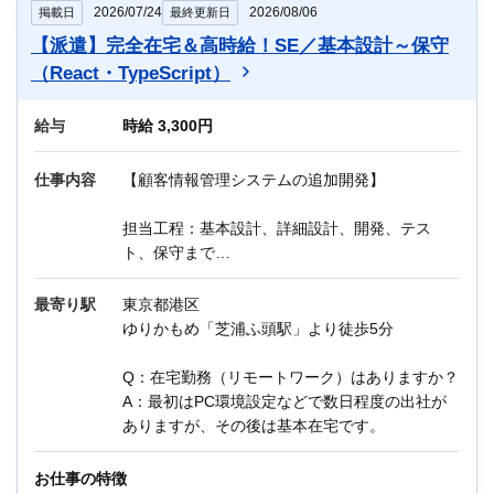
り）
2026/07/24
2026/08/06
掲載日
最終更新日
※入社後1～2週間程度はPC準備などで出社
【派遣】完全在宅＆高時給！SE／基本設計～保守
（React・TypeScript）
教育制度：OJTあり
給与
他にもIT関連のお仕事が多数ございます。
時給 3,300円
迷っている方も、まずはお気軽にご相談くださ
い！
仕事内容
【顧客情報管理システムの追加開発】
担当工程：基本設計、詳細設計、開発、テス
ト、保守まで
作業環境：React、TypeScript、Node.js、Git、
Jira 他
最寄り駅
東京都港区
ゆりかもめ「芝浦ふ頭駅」より徒歩5分
・既存システムの改修、追加開発
・各種ドキュメント作成、修正
Q：在宅勤務（リモートワーク）はありますか？
・不具合や障害時の修正、問題の特定、改善
A：最初はPC環境設定などで数日程度の出社が
・UI/UXの向上
ありますが、その後は基本在宅です。
※基本テレワーク（入社後、PC環境設定などで
お仕事の特徴