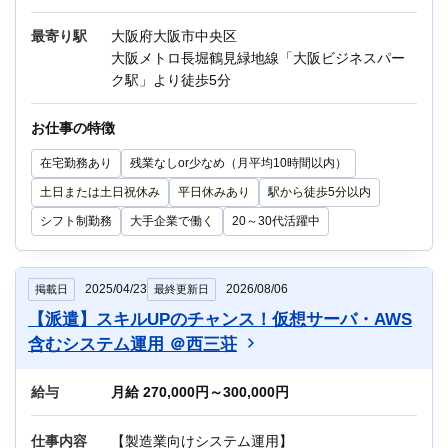
ただきます。
最寄り駅
大阪府大阪市中央区
教育制度：OJTあり
《主な業務内容》
大阪メトロ長堀鶴見緑地線「大阪ビジネスパー
1．監視システムでのアラート検知
ク駅」より徒歩5分
他にもIT関連のお仕事が多数ございます。
2．OS（Linux、Windows）障害発生時の調査
迷っている方も、まずはお気軽にご相談くださ
3．手順書に沿った一次対応
お仕事の特徴
い！
4．障害原因の一次切り分け
在宅勤務あり
残業なしor少なめ（月平均10時間以内）
5．二次対応チームへのエスカレーション
6．Zabbixでの監視設定業務
土日または土日祝休み
平日休みあり
駅から徒歩5分以内
シフト制勤務
大手企業で働く
20～30代活躍中
作業環境：Linux、Windows、Zabbix
教育制度：OJTあり
2025/04/23
2026/08/06
掲載日
最終更新日
Q：在宅勤務（リモートワーク）はありますか？
【派遣】スキルUPのチャンス！仮想サーバ・AWS
A：業務習得後は週1日程度の在宅勤務が可能で
す。
含むシステム運用 ＠西三荘
他にもIT関連のお仕事が多数ございます。
給与
月給 270,000円～300,000円
迷っている方も、まずはお気軽にご相談くださ
い！
仕事内容
【製造業向けシステム運用】