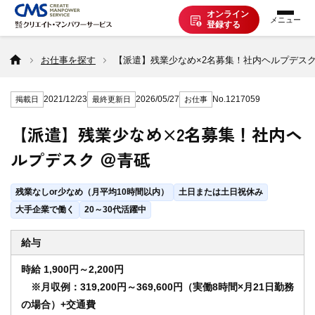
オンライン
登録する
お仕事を探す
お仕事を探す
【派遣】残業少なめ×2名募集！社内ヘルプデスク
2021/12/23
2026/05/27
No.1217059
掲載日
最終更新日
お仕事
派遣で働く
【派遣】残業少なめ×2名募集！社内ヘ
ルプデスク ＠青砥
登録の流れ
残業なしor少なめ（月平均10時間以内）
土日または土日祝休み
派遣の知識
大手企業で働く
20～30代活躍中
給与
企業の方へ
時給 1,900円～2,200円
※月収例：319,200円～369,600円（実働8時間×月21日勤務
の場合）+交通費
CMSについて