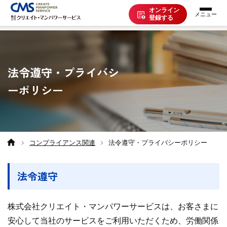
オンライン
登録する
お仕事を探す
法令遵守・プライバシ
派遣で働く
ーポリシー
登録の流れ
コンプライアンス関連
法令遵守・プライバシーポリシー
派遣の知識
法令遵守
企業の方へ
株式会社クリエイト・マンパワーサービスは、お客さまに
安心して当社のサービスをご利用いただくため、労働関係
CMSについて