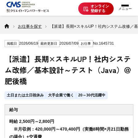
オンライン
登録する
お仕事を探す
お仕事を探す
【派遣】長期×スキルUP！社内システム改修／基
2026/06/19
2026/07/09
No.1645731
掲載日
最終更新日
お仕事
派遣で働く
【派遣】長期×スキルUP！社内システ
ム改修／基本設計～テスト（Java）＠
登録の流れ
肥後橋
派遣の知識
土日または土日祝休み
大手企業で働く
20～30代活躍中
給与
企業の方へ
時給 2,500円～2,800円
※月収例：420,000円～470,400円（実働8時間×月21日勤務
CMSについて
の場合）+交通費