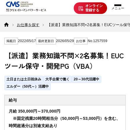
オンライン
登録する
お仕事を探す
お仕事を探す
【派遣】業務知識不問×2名募集！EUCツール保守
2022/05/17
2026/05/29
No.1257559
掲載日
最終更新日
お仕事
派遣で働く
【派遣】業務知識不問×2名募集！EUC
ツール保守・開発PG（VBA）
登録の流れ
土日または土日祝休み
大手企業で働く
20～30代活躍中
派遣の知識
エルダー（50代～）活躍中
給与
企業の方へ
月給 350,000円～370,000円
※固定残業20時間相当分（50,000円～53,000円）を含む、
時間超過分は別途支給あり
CMSについて