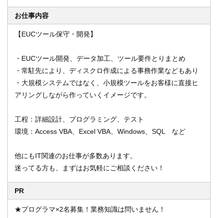
お仕事内容
【EUCツール保守・開発】
オンライン登録する
お問い合わせ
・EUCツール開発、データ加工、ツール要件とりまとめ
・常駐先により、ディスクロ作成による事務作業などもあり
・大規模システムではなく、小規模ツールをお客様に直接ヒ
閉じる
アリングしながら作っていくイメージです。
工程：詳細設計、プログラミング、テスト
環境：Access VBA、Excel VBA、Windows、SQL など
他にもIT関連のお仕事が多数あります。
迷ってる方も、まずはお気軽にご相談ください！
PR
★プログラマ×2名募集！業務知識は問いません！