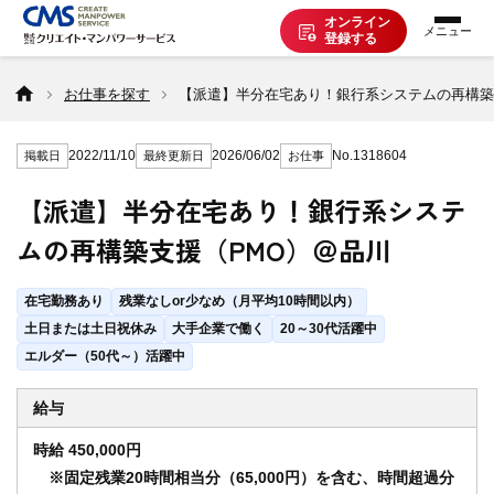
オンライン
登録する
お仕事を探す
お仕事を探す
【派遣】半分在宅あり！銀行系システムの再構築
2022/11/10
2026/06/02
No.1318604
掲載日
最終更新日
お仕事
派遣で働く
【派遣】半分在宅あり！銀行系システ
ムの再構築支援（PMO）＠品川
登録の流れ
在宅勤務あり
残業なしor少なめ（月平均10時間以内）
派遣の知識
土日または土日祝休み
大手企業で働く
20～30代活躍中
エルダー（50代～）活躍中
企業の方へ
給与
時給 450,000円
※固定残業20時間相当分（65,000円）を含む、時間超過分
CMSについて