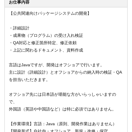
お仕事内容
【公共関連向けパッケージシステムの開発】
オンライン登録する
お問い合わせ
・詳細設計
・成果物（プログラム）の受け入れ検証
・QA対応と修正箇所特定、修正依頼
・上記に関わるドキュメント、資料作成
閉じる
言語はJavaですが、開発はオフショアで行います。
主に設計（詳細設計）とオフショアからの納入時の検証・QA
を担当いただきます。
オフショア先には日本語が堪能な方がいらっしゃいますの
で、
外国語（英語や中国語など）は特に必須ではありません。
【作業環境】言語：Java（原則、開発作業はありません）
【開発形式】自社内・オフショア、新規・改修・保守