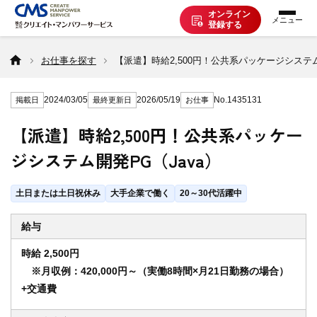
オンライン
登録する
お仕事を探す
お仕事を探す
【派遣】時給2,500円！公共系パッケージシステム
2024/03/05
2026/05/19
No.1435131
掲載日
最終更新日
お仕事
派遣で働く
【派遣】時給2,500円！公共系パッケー
ジシステム開発PG（Java）
登録の流れ
土日または土日祝休み
大手企業で働く
20～30代活躍中
派遣の知識
給与
時給 2,500円
企業の方へ
※月収例：420,000円～（実働8時間×月21日勤務の場合）
+交通費
CMSについて