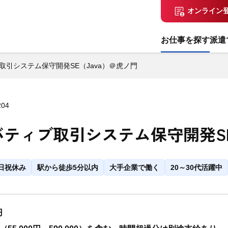
オンライン
お仕事を探す
派遣
引システム保守開発SE（Java）＠虎ノ門
204
ティブ取引システム保守開発SE
日祝休み
駅から徒歩5分以内
大手企業で働く
20～30代活躍中
円