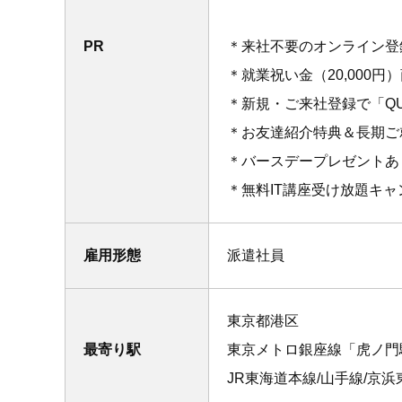
PR
＊来社不要のオンライン登
＊就業祝い金（20,000
＊新規・ご来社登録で「QU
＊お友達紹介特典＆長期ご
＊バースデープレゼントあ
＊無料IT講座受け放題キ
雇用形態
派遣社員
東京都港区
最寄り駅
東京メトロ銀座線「虎ノ門
JR東海道本線/山手線/京