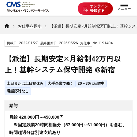
オンライン
登録する
お仕事を探す
お仕事を探す
【派遣】長期安定×月給制42万円以上！基幹シス
2022/01/27
2026/05/26
No.1191404
掲載日
最終更新日
お仕事
派遣で働く
【派遣】長期安定×月給制42万円以
上！基幹システム保守開発 @新宿
登録の流れ
土日または土日祝休み
大手企業で働く
20～30代活躍中
派遣の知識
電話応対なし
給与
企業の方へ
月給 420,000円～450,000円
※固定残業20時間相当分（57,000円～61,000円）を含む、
時間超過分は別途支給あり
CMSについて