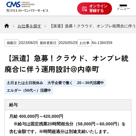
オンライン
登録する
お仕事を探す
お仕事を探す
【派遣】急募！クラウド、オンプレ統廃合に伴う
2023/08/25
2026/05/29
No.1384359
掲載日
最終更新日
お仕事
派遣で働く
【派遣】急募！クラウド、オンプレ統
廃合に伴う運用設計＠内幸町
登録の流れ
土日または土日祝休み
大手企業で働く
20～30代活躍中
派遣の知識
エルダー（50代～）活躍中
給与
企業の方へ
月給 400,000円～420,000円
※給与は固定残業20時間相当分（58,000円～60,000円）を
含む金額です。※時間超過分は別途支給いたします。
CMSについて