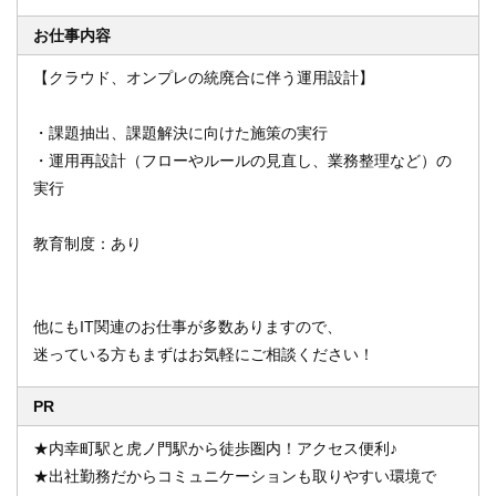
お仕事内容
【クラウド、オンプレの統廃合に伴う運用設計】
オンライン登録する
お問い合わせ
・課題抽出、課題解決に向けた施策の実行
・運用再設計（フローやルールの見直し、業務整理など）の
実行
閉じる
教育制度：あり
他にもIT関連のお仕事が多数ありますので、
迷っている方もまずはお気軽にご相談ください！
PR
★内幸町駅と虎ノ門駅から徒歩圏内！アクセス便利♪
★出社勤務だからコミュニケーションも取りやすい環境で