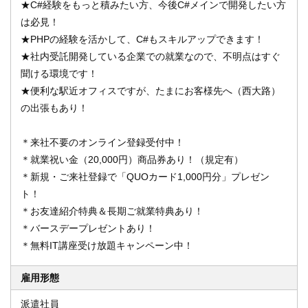
★C#経験をもっと積みたい方、今後C#メインで開発したい方
は必見！
★PHPの経験を活かして、C#もスキルアップできます！
★社内受託開発している企業での就業なので、不明点はすぐ
聞ける環境です！
★便利な駅近オフィスですが、たまにお客様先へ（西大路）
の出張もあり！
＊来社不要のオンライン登録受付中！
＊就業祝い金（20,000円）商品券あり！（規定有）
＊新規・ご来社登録で「QUOカード1,000円分」プレゼン
ト！
＊お友達紹介特典＆長期ご就業特典あり！
＊バースデープレゼントあり！
＊無料IT講座受け放題キャンペーン中！
雇用形態
派遣社員