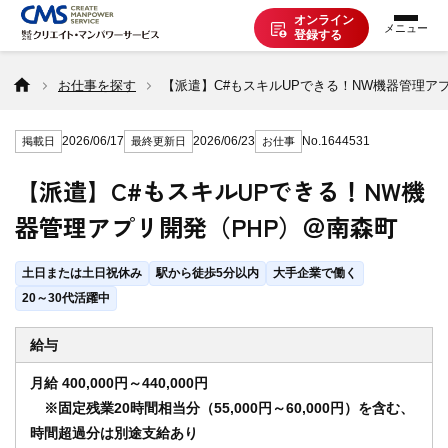
オンライン
登録する
お仕事を探す
お仕事を探す
【派遣】C#もスキルUPできる！NW機器管理ア
2026/06/17
2026/06/23
No.1644531
掲載日
最終更新日
お仕事
派遣で働く
【派遣】C#もスキルUPできる！NW機
器管理アプリ開発（PHP）＠南森町
登録の流れ
土日または土日祝休み
駅から徒歩5分以内
大手企業で働く
派遣の知識
20～30代活躍中
給与
企業の方へ
月給 400,000円～440,000円
※固定残業20時間相当分（55,000円～60,000円）を含む、
時間超過分は別途支給あり
CMSについて