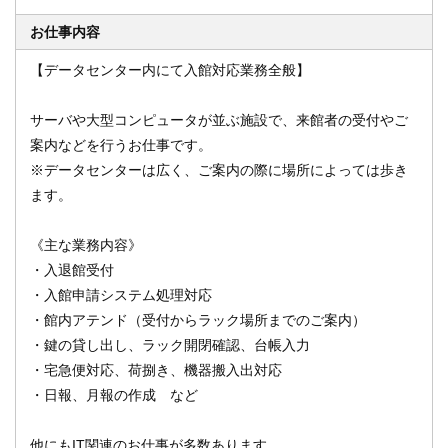
お仕事内容
【データセンター内にて入館対応業務全般】
オンライン登録する
お問い合わせ
サーバや大型コンピュータが並ぶ施設で、来館者の受付やご
案内などを行うお仕事です。
※データセンターは広く、ご案内の際に場所によっては歩き
閉じる
ます。
《主な業務内容》
・入退館受付
・入館申請システム処理対応
・館内アテンド（受付からラック場所までのご案内）
・鍵の貸し出し、ラック開閉確認、台帳入力
・宅急便対応、荷捌き、機器搬入出対応
・日報、月報の作成 など
他にもIT関連のお仕事が多数あります。