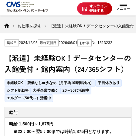
オンライン
登録する
お仕事を探す
お仕事を探す
【派遣】未経験OK！データセンターの入館受付・館
2024/12/03
2026/06/01
No.1513232
掲載日
最終更新日
お仕事
派遣で働く
【派遣】未経験OK！データセンターの
入館受付・館内案内（24/365シフト）
登録の流れ
未経験OK
残業なしor少なめ（月平均10時間以内）
平日休みあり
派遣の知識
シフト制勤務
大手企業で働く
20～30代活躍中
エルダー（50代～）活躍中
企業の方へ
給与
時給 1,500円～1,875円
※22：00～翌5：00までは時給1,875円となります。
CMSについて