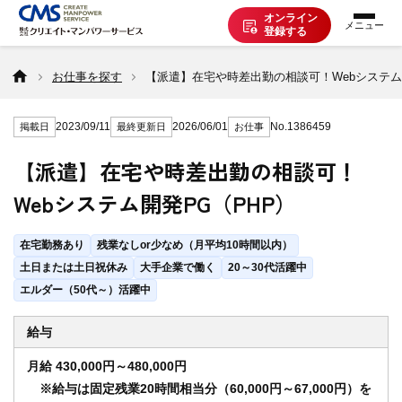
オンライン
登録する
お仕事を探す
お仕事を探す
【派遣】在宅や時差出勤の相談可！Webシステム
2023/09/11
2026/06/01
No.1386459
掲載日
最終更新日
お仕事
派遣で働く
【派遣】在宅や時差出勤の相談可！
Webシステム開発PG（PHP）
登録の流れ
在宅勤務あり
残業なしor少なめ（月平均10時間以内）
派遣の知識
土日または土日祝休み
大手企業で働く
20～30代活躍中
エルダー（50代～）活躍中
企業の方へ
給与
月給 430,000円～480,000円
※給与は固定残業20時間相当分（60,000円～67,000円）を
CMSについて