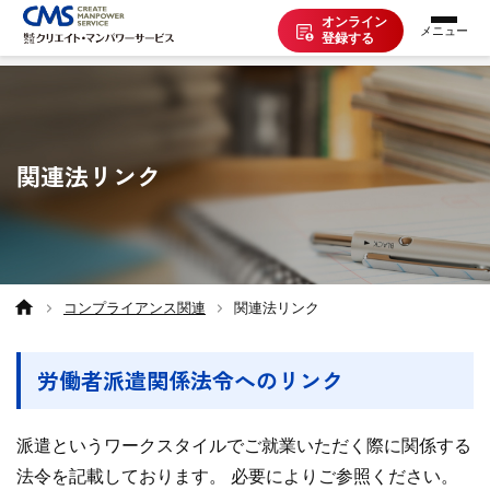
オンライン
登録する
お仕事を探す
関連法リンク
派遣で働く
登録の流れ
コンプライアンス関連
関連法リンク
派遣の知識
労働者派遣関係法令へのリンク
企業の方へ
派遣というワークスタイルでご就業いただく際に関係する
法令を記載しております。 必要によりご参照ください。
CMSについて