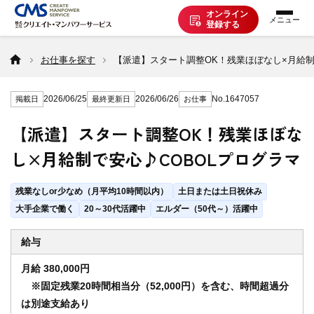
オンライン
登録する
お仕事を探す
お仕事を探す
【派遣】スタート調整OK！残業ほぼなし×月給制
2026/06/25
2026/06/26
No.1647057
掲載日
最終更新日
お仕事
派遣で働く
【派遣】スタート調整OK！残業ほぼな
し×月給制で安心♪COBOLプログラマ
登録の流れ
残業なしor少なめ（月平均10時間以内）
土日または土日祝休み
派遣の知識
大手企業で働く
20～30代活躍中
エルダー（50代～）活躍中
給与
企業の方へ
月給 380,000円
※固定残業20時間相当分（52,000円）を含む、時間超過分
は別途支給あり
CMSについて