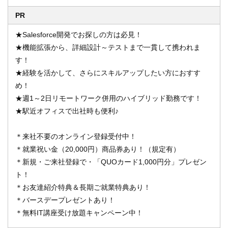
PR
★Salesforce開発でお探しの方は必見！
★機能拡張から、詳細設計～テストまで一貫して携われま
す！
★経験を活かして、さらにスキルアップしたい方におすす
め！
★週1～2日リモートワーク併用のハイブリッド勤務です！
★駅近オフィスで出社時も便利♪
＊来社不要のオンライン登録受付中！
＊就業祝い金（20,000円）商品券あり！（規定有）
＊新規・ご来社登録で・「QUOカード1,000円分」プレゼン
ト！
＊お友達紹介特典＆長期ご就業特典あり！
＊バースデープレゼントあり！
＊無料IT講座受け放題キャンペーン中！