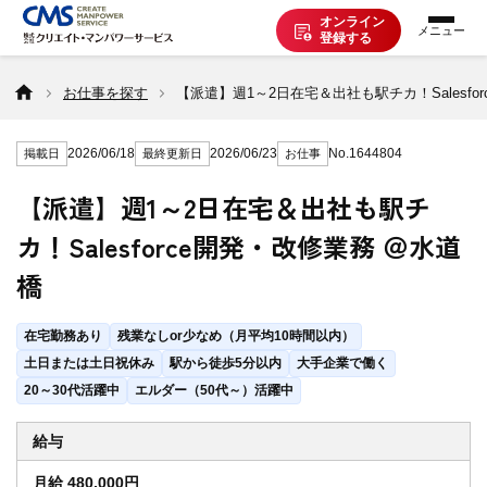
オンライン
登録する
お仕事を探す
お仕事を探す
【派遣】週1～2日在宅＆出社も駅チカ！Salesfo
2026/06/18
2026/06/23
No.1644804
掲載日
最終更新日
お仕事
派遣で働く
【派遣】週1～2日在宅＆出社も駅チ
カ！Salesforce開発・改修業務 ＠水道
登録の流れ
橋
派遣の知識
在宅勤務あり
残業なしor少なめ（月平均10時間以内）
土日または土日祝休み
駅から徒歩5分以内
大手企業で働く
20～30代活躍中
エルダー（50代～）活躍中
企業の方へ
給与
CMSについて
月給 480,000円