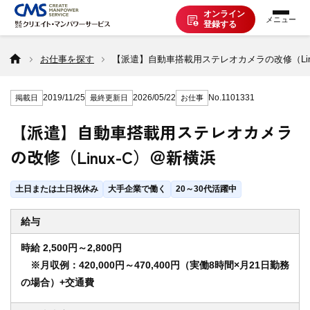
オンライン
登録する
お仕事を探す
お仕事を探す
【派遣】自動車搭載用ステレオカメラの改修（Lin
2019/11/25
2026/05/22
No.1101331
掲載日
最終更新日
お仕事
派遣で働く
【派遣】自動車搭載用ステレオカメラ
の改修（Linux-C）＠新横浜
登録の流れ
土日または土日祝休み
大手企業で働く
20～30代活躍中
派遣の知識
給与
時給 2,500円～2,800円
企業の方へ
※月収例：420,000円～470,400円（実働8時間×月21日勤務
の場合）+交通費
CMSについて