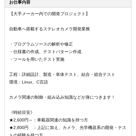
お仕事内容
【大手メーカー内での開発プロジェクト】
オンライン登録する
お問い合わせ
自動車へ搭載するステレオカメラ開発業務
・プログラムソースの解析や修正
・仕様書の作成、テストパターン作成
閉じる
・ツールを用いたテスト実施
工程：詳細設計、製造・単体テスト、結合・総合テスト
環境：Linux、C言語
カメラ関連の制御・組み込み知識などが身につきます！
《時給目安》
★2,600円～：車載器関連の知識を持つ方
★2,800円 ：上記に加え、カメラ、光学機器系の開発・テス
トの経験を持つ方