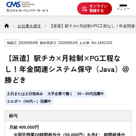
オンライン
登録する
お仕事を探す
お仕事を探す
【派遣】駅チカ×月給制×PG工程なし！年金関連
2026/06/08
2026/06/26
No.1642163
掲載日
最終更新日
お仕事
派遣で働く
【派遣】駅チカ×月給制×PG工程な
し！年金関連システム保守（Java）＠
登録の流れ
勝どき
派遣の知識
土日または土日祝休み
大手企業で働く
20～30代活躍中
エルダー（50代～）活躍中
企業の方へ
給与
月給 400,000円
CMSについて
※固定残業20時間相当分（55,000円）を含む、時間超過分