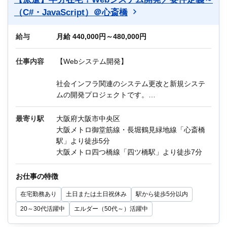
迷っている方も、まずはお気軽にご相談くださ
（C#・JavaScript）＠心斎橋
い！
給与
Q：必要スキルが足りているか心配なのですが…
月給 440,000円～480,000円
A：引き継ぎやレクチャー・サポートがしっかり
あるので安心です！
仕事内容
【Webシステム開発】
社会インフラ関連のシステム更改と新規システ
ムの開発プロジェクトです。
システム要件定義から参画し、上流工程からリ
リースまで担当いただける方におすすめ！
最寄り駅
大阪府大阪市中央区
大阪メトロ御堂筋線・長堀鶴見緑地線「心斎橋
《主な業務内容》
駅」より徒歩5分
1．要件定義（業務知識は問わず）～基本設計
大阪メトロ四つ橋線「四ツ橋駅」より徒歩7分
2．詳細設計、PG開発～テスト
3．不具合修正、ドキュメント作成
お仕事の特徴
在宅勤務あり
土日または土日祝休み
駅から徒歩5分以内
言語：C#、JavaScript、SQL
20～30代活躍中
エルダー（50代～）活躍中
※業務に慣れたら週2～3日程度テレワークあり