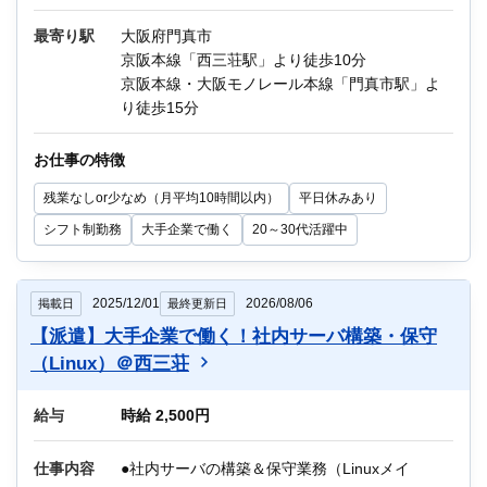
・バックアップ
・外観ランプ、動作確認
最寄り駅
大阪府門真市
・手順書、マニュアル、報告書等の作成
京阪本線「西三荘駅」より徒歩10分
京阪本線・大阪モノレール本線「門真市駅」よ
環境：Windows Server、Linux Server、仮想
り徒歩15分
Server（AWS等）、JP1
お仕事の特徴
他にもIT関連のお仕事が多数あります。
残業なしor少なめ（月平均10時間以内）
平日休みあり
迷っている方も、まずはお気軽にご相談くださ
い！
シフト制勤務
大手企業で働く
20～30代活躍中
2025/12/01
2026/08/06
掲載日
最終更新日
【派遣】大手企業で働く！社内サーバ構築・保守
（Linux）＠西三荘
給与
時給 2,500円
仕事内容
●社内サーバの構築＆保守業務（Linuxメイ