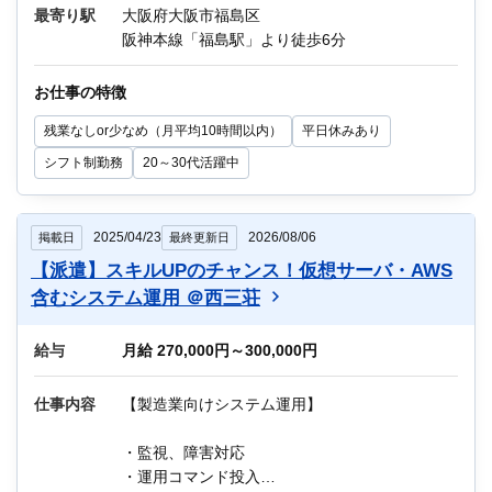
・作業依頼受付対応、入退館対応
最寄り駅
大阪府大阪市福島区
・アンチウイルスソフトのアップデータ確認
阪神本線「福島駅」より徒歩6分
・月次報告書作成（メッセージ検知件数＆対応
作業集計）
お仕事の特徴
・海外のオフショア拠点監視業務サポート 等
残業なしor少なめ（月平均10時間以内）
平日休みあり
作業環境：Linux、Windows、JP1
シフト制勤務
20～30代活躍中
教育制度：OJTあり
他にもIT関連のお仕事が多数あります。
2025/04/23
2026/08/06
掲載日
最終更新日
迷っている方も、まずはお気軽にご相談くださ
【派遣】スキルUPのチャンス！仮想サーバ・AWS
い！
含むシステム運用 ＠西三荘
給与
月給 270,000円～300,000円
仕事内容
【製造業向けシステム運用】
・監視、障害対応
・運用コマンド投入