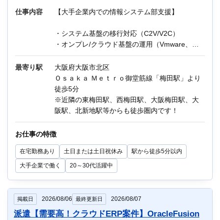
仕事内容
【大手企業内での情報システム部支援】
・システム基盤の移行対応（C2V/V2C）
オンライン登録する
お問い合わせ
・オンプレ/クラウド基盤の運用（Vmware、
VMC/OCI/AWS）
・OSリプレース対応（WidowsServer/Linux）
最寄り駅
大阪府大阪市北区
・ミドルウェア導入・設計（IIS、FTP、SQL
Ｏｓａｋａ Ｍｅｔｒｏ御堂筋線「梅田駅」より
閉じる
Sever、OpenJDK、Apache、Tomcat、SMB設定
徒歩5分
等）
※近隣の東梅田駅、西梅田駅、大阪梅田駅、大
・FW設定対応（VMware 分散FW/OCI
阪駅、北新地駅等からも徒歩圏内です！
NSG/AWS Security Group）
・運用ツール監視設定（Zabbix等）
お仕事の特徴
在宅勤務あり
土日または土日祝休み
駅から徒歩5分以内
※業務に慣れたら週1～2日テレワークOK
※OJTあり
大手企業で働く
20～30代活躍中
他にもIT関連のお仕事が多数あります。
2026/08/06
2026/08/07
掲載日
最終更新日
迷っている方も、まずはお気軽にご相談くださ
派遣【需要高！クラウドERP案件】OracleFusion
い！