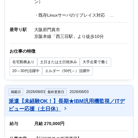
ン）
・既存Linuxサーバのリプレイス対応
・サーバ構築（手順書をもとに実施）
・ネットワーク環境設定
最寄り駅
大阪府門真市
・運用保守
京阪本線「西三荘駅」より徒歩10分
・その他付随する作業
お仕事の特徴
環境：Linuxサーバ、Windowsサーバ、仮想サー
在宅勤務あり
土日または土日祝休み
大手企業で働く
バ、監視・運用ツール（Zabbix、JP1等）
20～30代活躍中
エルダー（50代～）活躍中
他にもIT関連のお仕事が多数あります。
迷っている方も、まずはお気軽にご相談くださ
い！
2026/08/03
2026/08/03
掲載日
最終更新日
派遣【未経験OK！】長期★IBM汎用機監視／ITデ
ビュー応援（土日休）
給与
月給 270,000円