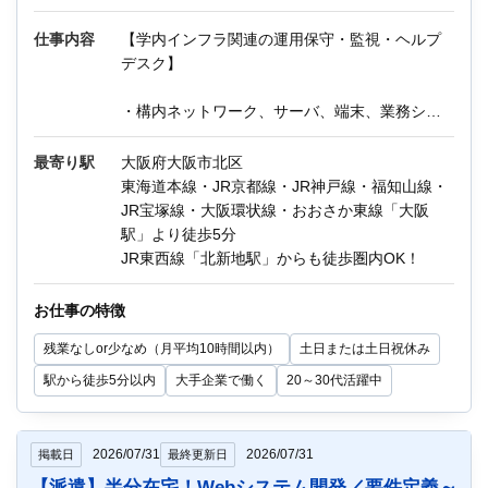
仕事内容
【学内インフラ関連の運用保守・監視・ヘルプ
＼Q＆A／
デスク】
Q：仕事内容を読んでも何も分からないのです
が、大丈夫でしょうか？
・構内ネットワーク、サーバ、端末、業務シス
A：大丈夫です。先輩方も何も分からない状態か
テムの監視、保守、運用
らスタートして活躍しています。
・ユーザーからの問い合わせ一次対応
Q：どんな人に向いている仕事ですか？
最寄り駅
大阪府大阪市北区
・障害やトラブル発生時の初動対応、報告、ベ
A：『簡単だけど大事な作業』を間違いなくでき
東海道本線・JR京都線・JR神戸線・福知山線・
ンダー調整
る、真面目な方に向いています。
JR宝塚線・大阪環状線・おおさか東線「大阪
・定期点検、更新作業のサポート
また、未経験からIT業界を目指して仕事を
駅」より徒歩5分
・簡易なドキュメント作成、報告書提出
お探しの方にもぴったりです。
JR東西線「北新地駅」からも徒歩圏内OK！
【環境】
お仕事の特徴
Microsoft製品（Windows10・11、Office365
残業なしor少なめ（月平均10時間以内）
土日または土日祝休み
等）、Windows＆Linuxサーバ、専用システム
他
駅から徒歩5分以内
大手企業で働く
20～30代活躍中
ハードウェア（PC・プリンタ・ネットワーク機
器含む）
2026/07/31
2026/07/31
掲載日
最終更新日
他にもIT関連のお仕事が多数あります。
【派遣】半分在宅！Webシステム開発／要件定義～