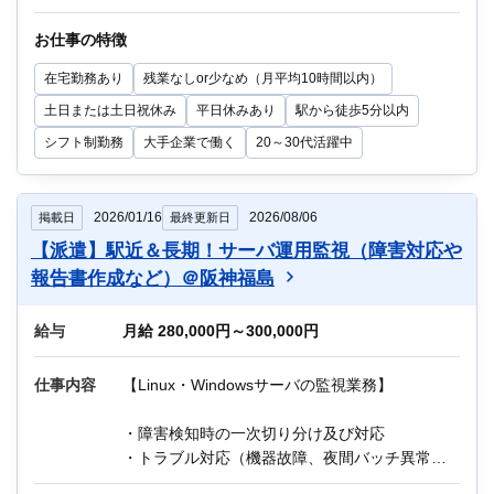
2．OS（Linux、Windows）障害発生時の調査
3．手順書に沿った一次対応
お仕事の特徴
4．障害原因の一次切り分け
在宅勤務あり
残業なしor少なめ（月平均10時間以内）
5．二次対応チームへのエスカレーション
6．Zabbixでの監視設定業務
土日または土日祝休み
平日休みあり
駅から徒歩5分以内
シフト制勤務
大手企業で働く
20～30代活躍中
作業環境：Linux、Windows、Zabbix
教育制度：OJTあり
2026/01/16
2026/08/06
掲載日
最終更新日
Q：在宅勤務（リモートワーク）はありますか？
【派遣】駅近＆長期！サーバ運用監視（障害対応や
A：業務習得後は週1日程度の在宅勤務が可能で
す。
報告書作成など）＠阪神福島
他にもIT関連のお仕事が多数ございます。
給与
月給 280,000円～300,000円
迷っている方も、まずはお気軽にご相談くださ
い！
仕事内容
【Linux・Windowsサーバの監視業務】
・障害検知時の一次切り分け及び対応
・トラブル対応（機器故障、夜間バッチ異常終
了対応）