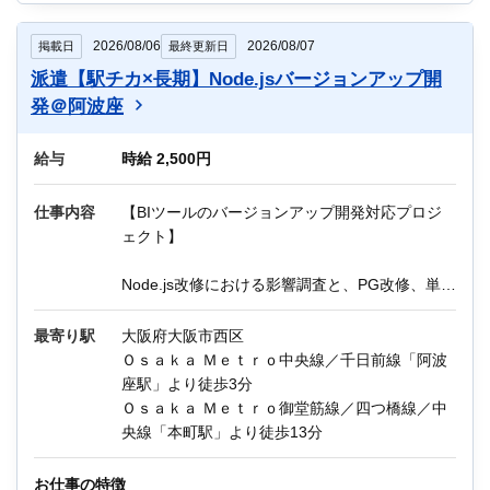
他にもIT関連のお仕事が多数あります。
2026/08/06
2026/08/07
掲載日
最終更新日
迷っている方も、まずはお気軽にご相談くださ
派遣【駅チカ×長期】Node.jsバージョンアップ開
い！
発＠阿波座
ー＊ー＊ー＊ー＊ー＊ー＊ー＊ー
給与
時給 2,500円
＼Q＆A／
Q：残業はどのくらいですか？
仕事内容
【BIツールのバージョンアップ開発対応プロジ
A：月10～20時間程度を想定しています。
ェクト】
Q：職場の年齢層は？
A：平均年齢40歳くらいです。
Node.js改修における影響調査と、PG改修、単体
テスト、システムテスト、運用保守を行って頂
きます。
最寄り駅
大阪府大阪市西区
上記の開発作業と併せて、バージョンアップ調
Ｏｓａｋａ Ｍｅｔｒｏ中央線／千日前線「阿波
査と見積りも担当頂きます。
座駅」より徒歩3分
Web系システムでの調査・見積りから一連の流
Ｏｓａｋａ Ｍｅｔｒｏ御堂筋線／四つ橋線／中
れを通して経験された方におススメです。
央線「本町駅」より徒歩13分
《主な業務内容》
お仕事の特徴