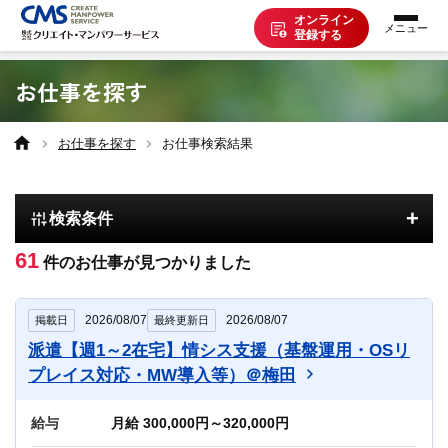
オンライン
登録する
お仕事を探す
お仕事を探す
お仕事を探す
お仕事検索結果
派遣で働く
+
検索条件
登録の流れ
61
件のお仕事が見つかりました
派遣の知識
2026/08/07
2026/08/07
掲載日
最終更新日
派遣【週1～2在宅】情シス支援（基盤運用・OSリ
企業の方へ
プレイス対応・MW導入等）＠梅田
給与
月給 300,000円～320,000円
CMSについて