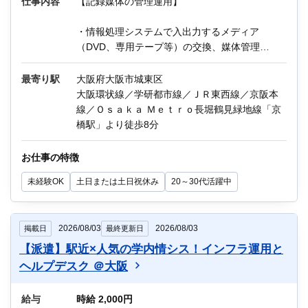
仕事内容
【記録媒体の管理運用】
・情報処理システムで入出力するメディア
（DVD、専用テープ等）の交換、媒体管理
・データバックアップ／データリストア等の依
頼書対応
最寄り駅
大阪府大阪市城東区
大阪環状線／学研都市線／ＪＲ東西線／京阪本
《環境》
線／Ｏｓａｋａ Ｍｅｔｒｏ長堀鶴見緑地線「京
情報処理システム：IBM汎用機
橋駅」より徒歩8分
OS：z/OS、MVS、Senju
お仕事の特徴
※通常使用はWindowsPC画面
未経験OK
土日または土日祝休み
20～30代活躍中
運用ツールとしてSenju操作
※教育制度あり
2026/08/03
2026/08/03
掲載日
最終更新日
他にもIT関連のお仕事が多数あります。
【派遣】駅近×人気の学内情シス！インフラ運用と
迷っている方も、まずはお気軽にご相談くださ
ヘルプデスク ＠大阪
い！
給与
時給 2,000円
ー＊ー＊ー＊ー＊ー＊ー＊ー＊ー