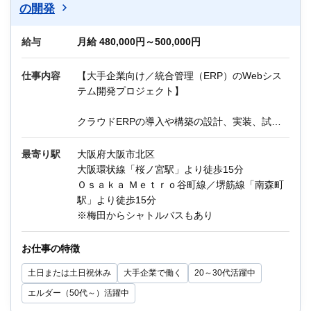
の開発
ー＊ー＊ー＊ー＊ー＊ー＊ー＊ー
給与
月給 480,000円～500,000円
＼Q＆A／
Q：残業はどのくらいですか？
仕事内容
【大手企業向け／統合管理（ERP）のWebシス
A：月20時間以内を想定しています。
テム開発プロジェクト】
Q：在宅勤務（リモートワーク）はありますか？
A：業務に慣れてからは週1～2日の在宅勤務が可
クラウドERPの導入や構築の設計、実装、試験
能です。
等を担当頂きます。
最寄り駅
大阪府大阪市北区
《主な業務内容》
大阪環状線「桜ノ宮駅」より徒歩15分
1. 現行調査、詳細設計
Ｏｓａｋａ Ｍｅｔｒｏ谷町線／堺筋線「南森町
2. プログラム製造
駅」より徒歩15分
3. テスト
※梅田からシャトルバスもあり
言語：Java、PL/SQL、html、JavaScript
お仕事の特徴
環境：Oracle Fusion Cloud ERP
土日または土日祝休み
大手企業で働く
20～30代活躍中
※OJTあり
エルダー（50代～）活躍中