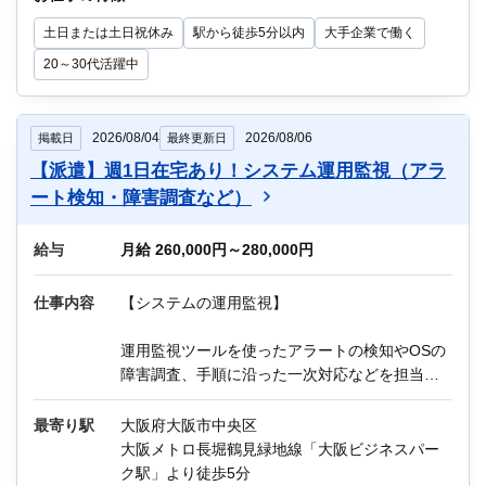
1. 影響調査
土日または土日祝休み
駅から徒歩5分以内
大手企業で働く
2. PG製造、単体テスト、システムテスト
3. 運用保守
20～30代活躍中
言語：Java、JavaScript、Node.js
ツール：jQuery（ライブラリ）
2026/08/04
2026/08/06
掲載日
最終更新日
ツール：jQuery（ライブラリ）
【派遣】週1日在宅あり！システム運用監視（アラ
ート検知・障害調査など）
他にもIT関連のお仕事が多数あります。
給与
迷っている方も、まずはお気軽にご相談くださ
月給 260,000円～280,000円
い！
仕事内容
【システムの運用監視】
ー＊ー＊ー＊ー＊ー＊ー＊ー＊ー
運用監視ツールを使ったアラートの検知やOSの
＼Q＆A／
障害調査、手順に沿った一次対応などを担当い
Q：残業はどのくらいですか？
ただきます。
A：月10～20時間程度を想定しています。
最寄り駅
大阪府大阪市中央区
Q：職場の年齢層は？
《主な業務内容》
大阪メトロ長堀鶴見緑地線「大阪ビジネスパー
A：20代～40代を中心に活躍中です。
1．監視システムでのアラート検知
ク駅」より徒歩5分