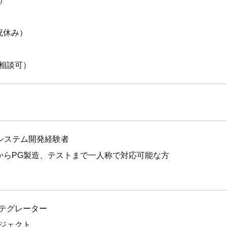
分）
祝休み）
相談可）
Webシステム開発経験者
からPG製造、テストまで一人称で対応可能な方
テグレーター
ジェクト