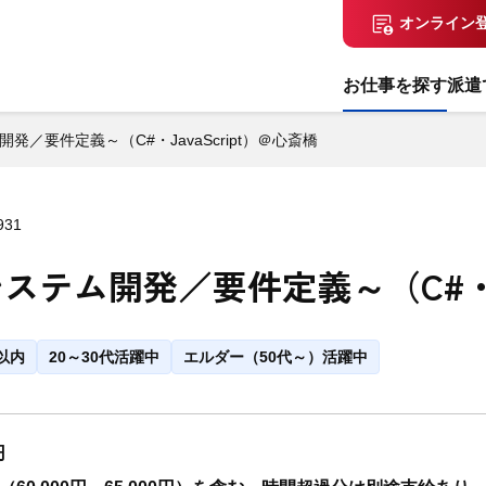
オンライン
お仕事を探す
派遣
／要件定義～（C#・JavaScript）＠心斎橋
931
テム開発／要件定義～（C#・Ja
以内
20～30代活躍中
エルダー（50代～）活躍中
円