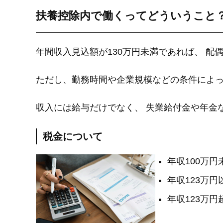
扶養控除内で働くってどういうこと
年間収入見込額が130万円未満であれば、 
ただし、勤務時間や企業規模などの条件によ
収入には給与だけでなく、 失業給付金や年金
税金について
年収100万
年収123万
年収123万円