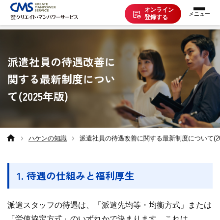
オンライン
登録する
お仕事を探す
派遣社員の待遇改善に
関する最新制度につい
派遣で働く
て(2025年版)
登録の流れ
ハケンの知識
派遣社員の待遇改善に関する最新制度について(20
派遣の知識
1. 待遇の仕組みと福利厚生
企業の方へ
派遣スタッフの待遇は、「派遣先均等・均衡方式」または
CMSについて
「労使協定方式」のいずれかで決まります。これは、