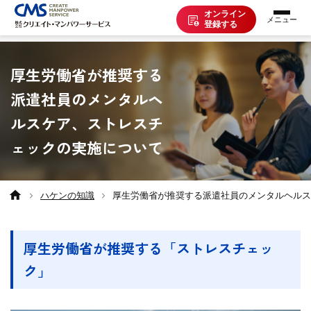
オンライン
登録する
お仕事を探す
厚生労働省が推奨する
派遣社員のメンタルヘ
派遣で働く
ルスケア、ストレスチ
ェックの実施について
登録の流れ
ハケンの知識
厚生労働省が推奨する派遣社員のメンタルヘルス
派遣の知識
厚生労働省が推奨する「ストレスチェッ
企業の方へ
ク」
CMSについて