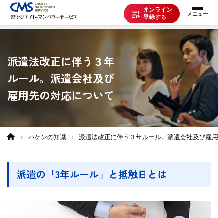
オンライン
登録する
お仕事を探す
派遣法改正に伴う３年
ルール。派遣会社及び
派遣で働く
雇用先の対応について
登録の流れ
ハケンの知識
派遣法改正に伴う３年ルール。派遣会社及び雇用
派遣の知識
派遣の「3年ルール」と抵触日とは
企業の方へ
CMSについて