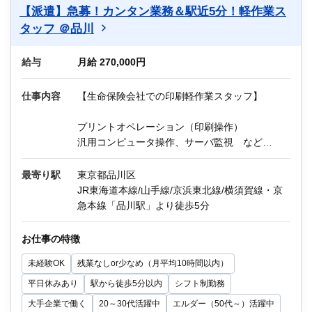
【派遣】急募！カンタン業務＆駅近5分！軽作業ス
タッフ ＠品川
給与
月給 270,000円
仕事内容
【生命保険会社での印刷軽作業スタッフ】
プリントオペレーション（印刷操作）
汎用コンピュータ操作、サーバ監視 など
最寄り駅
東京都品川区
《プリントオペレーションって何？？》
JR東海道本線/山手線/京浜東北線/横須賀線・京
《印刷軽作業スタッフって何するの？》
急本線「品川駅」より徒歩5分
↓↓
指示書をもとに、紙の種類や刷色・数量などを
お仕事の特徴
確認し、
未経験OK
残業なしor少なめ（月平均10時間以内）
納期に間に合うように印刷をするお仕事です。
平日休みあり
駅から徒歩5分以内
シフト制勤務
紙を印刷機にセットして、最初は見本を見なが
大手企業で働く
20～30代活躍中
エルダー（50代～）活躍中
らインクの量などを調整していきます。