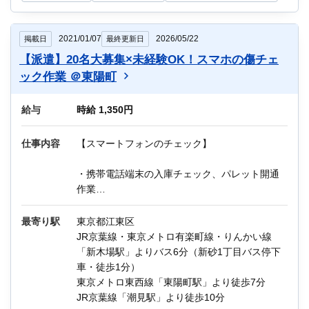
印刷中は、印刷の位置や色などに不具合がない
かをチェックします。
2021/01/07
2026/05/22
掲載日
最終更新日
【派遣】20名大募集×未経験OK！スマホの傷チェ
ック作業 ＠東陽町
給与
時給 1,350円
仕事内容
【スマートフォンのチェック】
・携帯電話端末の入庫チェック、パレット開通
作業
・仕分け、端末登録
・保証サービス登録
最寄り駅
東京都江東区
・傷、ひび割れの状態入力
JR京葉線・東京メトロ有楽町線・りんかい線
・データチェック、修正
「新木場駅」よりバス6分（新砂1丁目バス停下
・発送準備、納品 など
車・徒歩1分）
東京メトロ東西線「東陽町駅」より徒歩7分
他にもIT関連のお仕事が多数あります。
JR京葉線「潮見駅」より徒歩10分