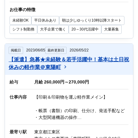
迷っている方も、まずはお気軽にご相談くださ
い！
お仕事の特徴
未経験OK
平日休みあり
朝は少しゆっくり10時以降スタート
シフト制勤務
大手企業で働く
20～30代活躍中
大量募集
2023/06/05
2026/05/22
掲載日
最終更新日
【派遣】急募★未経験＆若手活躍中！基本は土日祝
休みの軽作業＠東陽町
給与
月給 260,000円～270,000円
仕事内容
【印刷＆印刷物を運ぶ軽作業メイン】
・帳票（書類）の印刷、仕分け、発送手配など
・大型関連機器の操作
※基本的に手順書（マニュアル）通りの作業な
最寄り駅
東京都江東区
ので未経験でも安心！