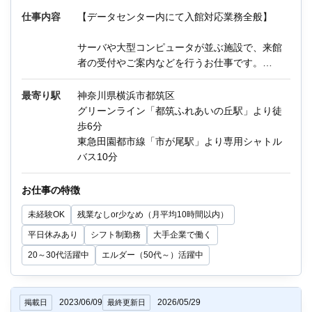
仕事内容
【データセンター内にて入館対応業務全般】
サーバや大型コンピュータが並ぶ施設で、来館
オンライン登録する
お問い合わせ
者の受付やご案内などを行うお仕事です。
※データセンターは広く、ご案内の際に場所に
よっては歩きます。
最寄り駅
神奈川県横浜市都筑区
グリーンライン「都筑ふれあいの丘駅」より徒
閉じる
《主な業務内容》
歩6分
・入退館受付
東急田園都市線「市が尾駅」より専用シャトル
・入館申請システム処理対応
バス10分
・館内アテンド（受付からラック場所までのご
案内）
お仕事の特徴
・鍵の貸し出し、ラック開閉確認、台帳入力
未経験OK
残業なしor少なめ（月平均10時間以内）
・宅急便対応、荷捌き、機器搬入出対応
・日報、月報の作成 など
平日休みあり
シフト制勤務
大手企業で働く
20～30代活躍中
エルダー（50代～）活躍中
他にもIT関連のお仕事が多数あります。
迷っている方も、まずはお気軽にご相談くださ
い！
2023/06/09
2026/05/29
掲載日
最終更新日