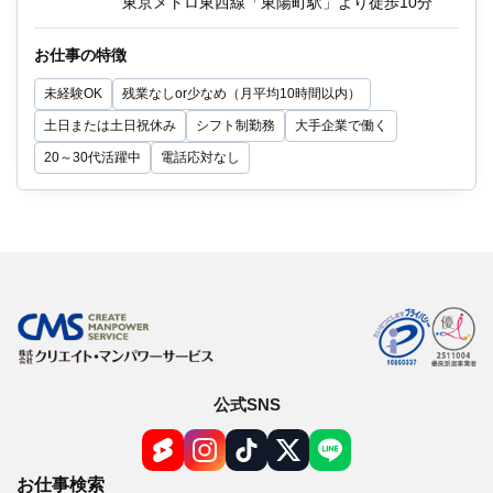
東京メトロ東西線「東陽町駅」より徒歩10分
※もちろん専門知識なども不要！
※10～20kgの紙を動かすので、体力がつきま
お仕事の特徴
す！（台車使用も可）
未経験OK
残業なしor少なめ（月平均10時間以内）
土日または土日祝休み
シフト制勤務
大手企業で働く
20～30代活躍中
電話応対なし
他にもお仕事が多数あります。
迷っている方も、まずはお気軽にご相談くださ
い！
公式SNS
お仕事検索