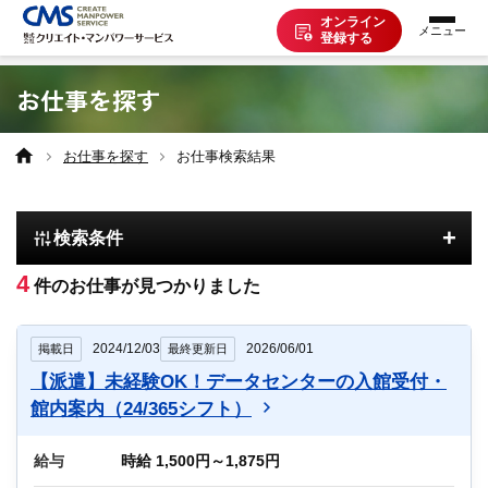
オンライン
登録する
お仕事を探す
お仕事を探す
お仕事を探す
お仕事検索結果
派遣で働く
+
検索条件
登録の流れ
4
件のお仕事が見つかりました
派遣の知識
2024/12/03
2026/06/01
掲載日
最終更新日
【派遣】未経験OK！データセンターの入館受付・
企業の方へ
館内案内（24/365シフト）
給与
時給 1,500円～1,875円
CMSについて