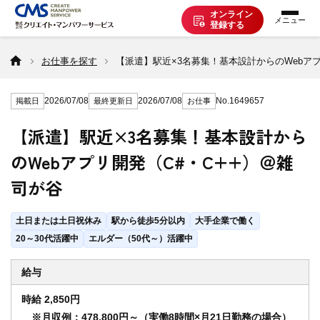
オンライン
登録する
お仕事を探す
お仕事を探す
【派遣】駅近×3名募集！基本設計からのWebアプ
2026/07/08
2026/07/08
No.1649657
掲載日
最終更新日
お仕事
派遣で働く
【派遣】駅近×3名募集！基本設計から
のWebアプリ開発（C#・C++）＠雑
登録の流れ
司が谷
派遣の知識
土日または土日祝休み
駅から徒歩5分以内
大手企業で働く
20～30代活躍中
エルダー（50代～）活躍中
企業の方へ
給与
時給 2,850円
CMSについて
※月収例：478,800円～（実働8時間×月21日勤務の場合）