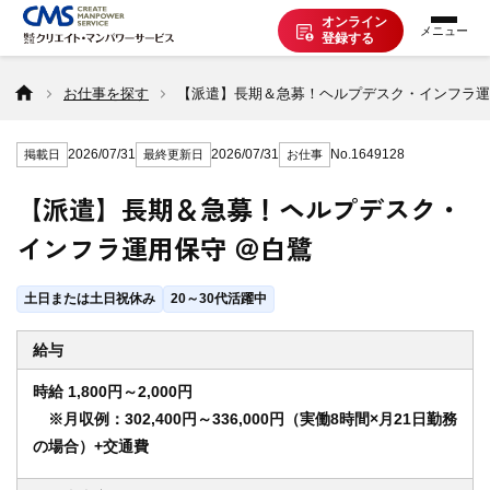
オンライン
登録する
お仕事を探す
お仕事を探す
【派遣】長期＆急募！ヘルプデスク・インフラ運
2026/07/31
2026/07/31
No.1649128
掲載日
最終更新日
お仕事
派遣で働く
【派遣】長期＆急募！ヘルプデスク・
インフラ運用保守 ＠白鷺
登録の流れ
土日または土日祝休み
20～30代活躍中
派遣の知識
給与
時給 1,800円～2,000円
企業の方へ
※月収例：302,400円～336,000円（実働8時間×月21日勤務
の場合）+交通費
CMSについて