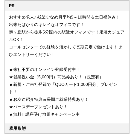
PR
おすすめ求人♪ 残業少なめ月平均5～10時間＆土日祝休み！
出来たばかりのキレイなオフィスです！
鶴ヶ丘駅から徒歩5分圏内の駅近オフィスです！服装カジュア
ルOK！
コールセンターでの経験を活かして長期安定で働けます！ぜ
ひエントリーください！
★来社不要のオンライン登録受付中！
★就業祝い金（5,000円）商品券あり！（規定有）
★新規・ご来社登録で「QUOカード1,000円分」プレゼン
ト！
★お友達紹介特典＆長期ご就業特典あり！
★バースデープレゼントあり！
★無料IT講座受け放題キャンペーン中！
雇用形態