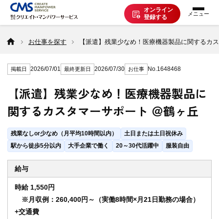
オンライン
登録する
お仕事を探す
お仕事を探す
【派遣】残業少なめ！医療機器製品に関するカス
2026/07/01
2026/07/30
No.1648468
掲載日
最終更新日
お仕事
派遣で働く
【派遣】残業少なめ！医療機器製品に
関するカスタマーサポート ＠鶴ヶ丘
登録の流れ
残業なしor少なめ（月平均10時間以内）
土日または土日祝休み
派遣の知識
駅から徒歩5分以内
大手企業で働く
20～30代活躍中
服装自由
給与
企業の方へ
時給 1,550円
※月収例：260,400円～（実働8時間×月21日勤務の場合）
+交通費
CMSについて