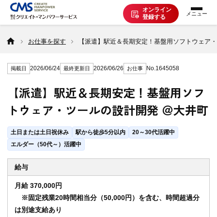
オンライン
登録する
お仕事を探す
お仕事を探す
【派遣】駅近＆長期安定！基盤用ソフトウェア・
2026/06/24
2026/06/26
No.1645058
掲載日
最終更新日
お仕事
派遣で働く
【派遣】駅近＆長期安定！基盤用ソフ
トウェア・ツールの設計開発 ＠大井町
登録の流れ
土日または土日祝休み
駅から徒歩5分以内
20～30代活躍中
派遣の知識
エルダー（50代～）活躍中
給与
企業の方へ
月給 370,000円
※固定残業20時間相当分（50,000円）を含む、時間超過分
は別途支給あり
CMSについて