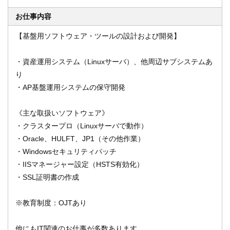
お仕事内容
【基盤用ソフトウェア・ツールの設計および開発】
オンライン登録する
お問い合わせ
・資産運用システム（Linuxサーバ）、他周辺サブシステムあ
り
・AP基盤運用システムの保守開発
閉じる
《主な取扱いソフトウェア》
・クラスタープロ（Linuxサーバで動作）
・Oracle、HULFT、JP1（その他作業）
・Windowsセキュリティパッチ
・IISマネージャー設定（HSTS有効化）
・SSL証明書の作成
※教育制度：OJTあり
他にもIT関連のお仕事が多数あります。