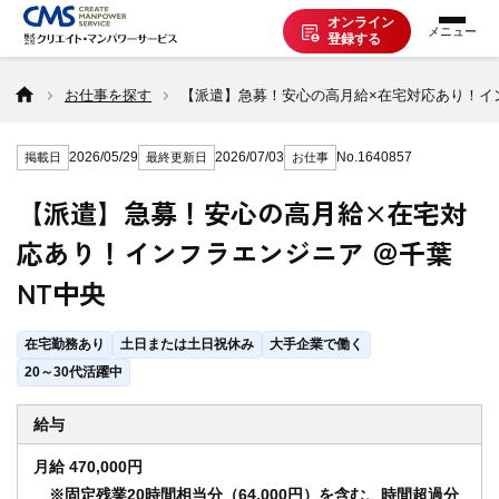
オンライン
登録する
お仕事を探す
お仕事を探す
【派遣】急募！安心の高月給×在宅対応あり！イン
2026/05/29
2026/07/03
No.1640857
掲載日
最終更新日
お仕事
派遣で働く
【派遣】急募！安心の高月給×在宅対
応あり！インフラエンジニア ＠千葉
登録の流れ
NT中央
派遣の知識
在宅勤務あり
土日または土日祝休み
大手企業で働く
20～30代活躍中
企業の方へ
給与
月給 470,000円
CMSについて
※固定残業20時間相当分（64,000円）を含む、時間超過分