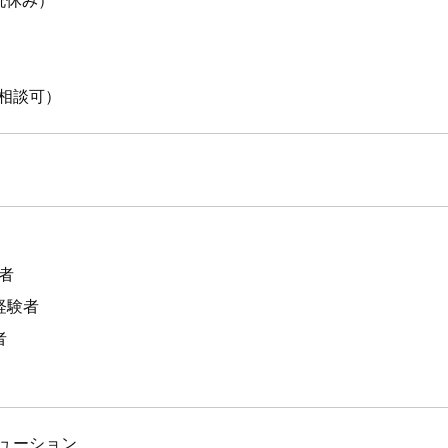
祝休み）
相談可）
者
経験者
者
ューション