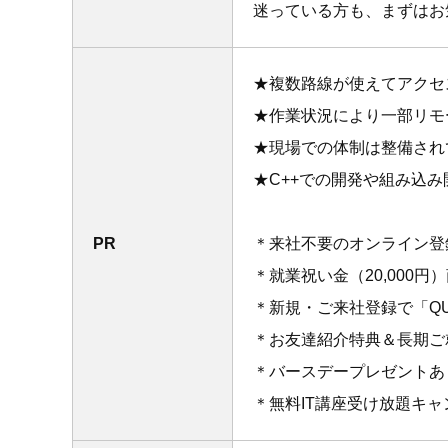
迷っている方も、まずはお
★複数路線が使えてアクセ
★作業状況により一部リモ
★現場での体制は整備され
★C++での開発や組み込
PR
＊来社不要のオンライン登
＊就業祝い金（20,000
＊新規・ご来社登録で「QU
＊お友達紹介特典＆長期ご
＊バースデープレゼントあ
＊無料IT講座受け放題キ