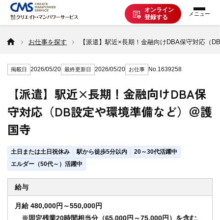
オンライン
登録する
お仕事を探す
お仕事を探す
【派遣】駅近×長期！金融向けDBA保守対応（D
2026/05/20
2026/05/20
No.1639258
掲載日
最終更新日
お仕事
派遣で働く
【派遣】駅近×長期！金融向けDBA保
守対応（DB設定や環境準備など）＠護
登録の流れ
国寺
派遣の知識
土日または土日祝休み
駅から徒歩5分以内
20～30代活躍中
エルダー（50代～）活躍中
企業の方へ
給与
月給 480,000円～550,000円
CMSについて
※固定残業20時間相当分（65,000円～75,000円）を含む、