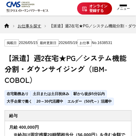
オンライン
登録する
お仕事を探す
お仕事を探す
【派遣】週2在宅★PG／システム機能分割・ダウン
2026/05/15
2026/05/19
No.1638531
掲載日
最終更新日
お仕事
派遣で働く
【派遣】週2在宅★PG／システム機能
分割・ダウンサイジング（IBM-
登録の流れ
COBOL）
派遣の知識
在宅勤務あり
土日または土日祝休み
駅から徒歩5分以内
大手企業で働く
20～30代活躍中
エルダー（50代～）活躍中
企業の方へ
給与
月給 400,000円
CMSについて
※給与は固定残業20時間相当分（56,000円）を含む金額で