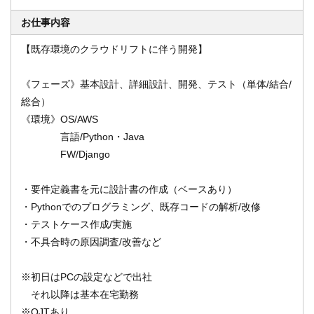
お仕事内容
【既存環境のクラウドリフトに伴う開発】
オンライン登録する
お問い合わせ
《フェーズ》基本設計、詳細設計、開発、テスト（単体/結合/
総合）
《環境》OS/AWS
閉じる
言語/Python・Java
FW/Django
・要件定義書を元に設計書の作成（ベースあり）
・Pythonでのプログラミング、既存コードの解析/改修
・テストケース作成/実施
・不具合時の原因調査/改善など
※初日はPCの設定などで出社
それ以降は基本在宅勤務
※OJTあり