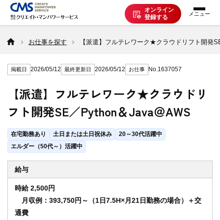
オンライン
登録する
お仕事を探す
お仕事を探す
【派遣】フルテレワーク★クラウドリフト開発SE／Py
2026/05/12
2026/05/12
No.1637057
掲載日
最終更新日
お仕事
派遣で働く
【派遣】フルテレワーク★クラウドリ
フト開発SE／Python＆Java＠AWS
登録の流れ
在宅勤務あり
土日または土日祝休み
20～30代活躍中
派遣の知識
エルダー（50代～）活躍中
給与
企業の方へ
時給 2,500円
月収例：393,750円～（1日7.5H×月21日勤務の場合）＋交
通費
CMSについて