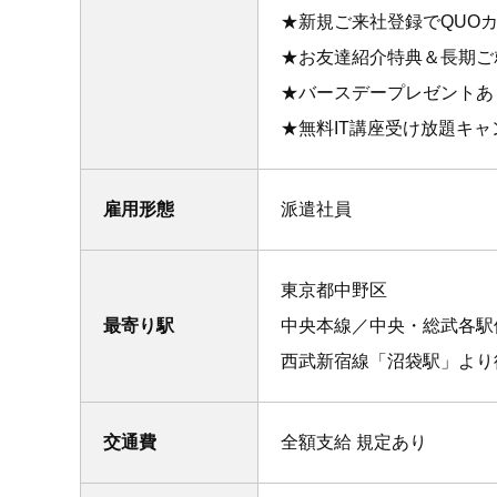
★新規ご来社登録でQUOカ
★お友達紹介特典＆長期ご
★バースデープレゼントあ
★無料IT講座受け放題キ
雇用形態
派遣社員
東京都中野区
最寄り駅
中央本線／中央・総武各
西武新宿線「沼袋駅」より徒
交通費
全額支給 規定あり