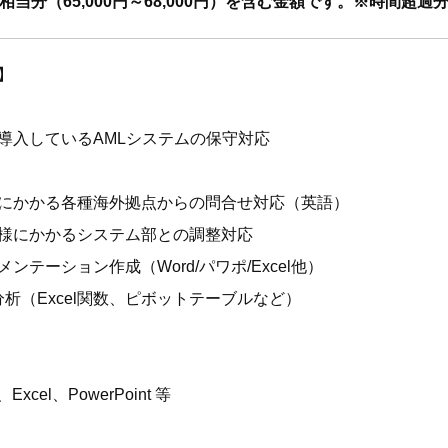
当分（65,000円～68,000円）を含む金額です。※時間超
】
導入しているAMLシステムの保守対応
にかかる各種海外拠点からの問合せ対応（英語）
様にかかるシステム部との調整対応
テーション作成（Word/パワポ/Excel他）
分析（Excel関数、ピボットテーブルなど）
Excel、PowerPoint 等