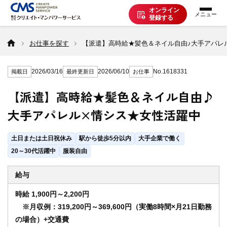
オンライン
登録する
お仕事を探す
お仕事を探す
【派遣】高時給★髪色＆ネイル自由♪大手アパレ
2026/03/16
2026/06/10
No.1618331
掲載日
最終更新日
お仕事
派遣で働く
【派遣】高時給★髪色＆ネイル自由♪
大手アパレル×情シス★女性活躍中
登録の流れ
土日または土日祝休み
駅から徒歩5分以内
大手企業で働く
派遣の知識
20～30代活躍中
服装自由
給与
企業の方へ
時給 1,900円～2,200円
※月収例：319,200円～369,600円（実働8時間×月21日勤務
の場合）+交通費
CMSについて