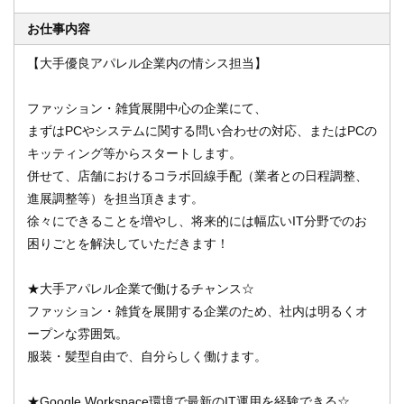
お仕事内容
【大手優良アパレル企業内の情シス担当】
オンライン登録する
お問い合わせ
ファッション・雑貨展開中心の企業にて、
まずはPCやシステムに関する問い合わせの対応、またはPCの
キッティング等からスタートします。
閉じる
併せて、店舗におけるコラボ回線手配（業者との日程調整、
進展調整等）を担当頂きます。
徐々にできることを増やし、将来的には幅広いIT分野でのお
困りごとを解決していただきます！
★大手アパレル企業で働けるチャンス☆
ファッション・雑貨を展開する企業のため、社内は明るくオ
ープンな雰囲気。
服装・髪型自由で、自分らしく働けます。
★Google Workspace環境で最新のIT運用を経験できる☆