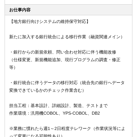
お仕事内容
【地方銀行向けシステムの維持保守対応】
オンライン登録する
お問い合わせ
新たに加入する銀行統合による移行作業（融資関連メイン）
・銀行からの新規依頼、問い合わせ対応に伴う機能改修
閉じる
（仕様変更、新規機能追加、現行プログラムの調査・修正
等）
・銀行統合に伴うデータの移行対応（統合先の銀行へデータ
変換できているかのチェック作業含む）
担当工程：基本設計、詳細設計、製造、テストまで
作業環境：汎用機COBOL、YPS-COBOL、DB2
※業務に慣れたら週1～2日程度テレワーク（作業状況等によ
って変更になる可能性あり）