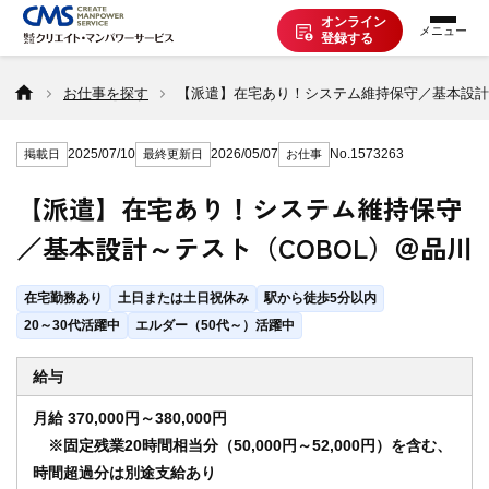
オンライン
登録する
お仕事を探す
お仕事を探す
【派遣】在宅あり！システム維持保守／基本設計
2025/07/10
2026/05/07
No.1573263
掲載日
最終更新日
お仕事
派遣で働く
【派遣】在宅あり！システム維持保守
／基本設計～テスト（COBOL）＠品川
登録の流れ
在宅勤務あり
土日または土日祝休み
駅から徒歩5分以内
派遣の知識
20～30代活躍中
エルダー（50代～）活躍中
給与
企業の方へ
月給 370,000円～380,000円
※固定残業20時間相当分（50,000円～52,000円）を含む、
時間超過分は別途支給あり
CMSについて