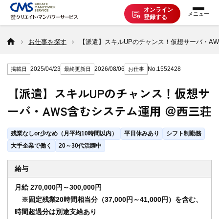
オンライン
登録する
お仕事を探す
お仕事を探す
【派遣】スキルUPのチャンス！仮想サーバ・AW
2025/04/23
2026/08/06
No.1552428
掲載日
最終更新日
お仕事
派遣で働く
【派遣】スキルUPのチャンス！仮想サ
ーバ・AWS含むシステム運用 ＠西三荘
登録の流れ
残業なしor少なめ（月平均10時間以内）
平日休みあり
シフト制勤務
派遣の知識
大手企業で働く
20～30代活躍中
給与
企業の方へ
月給 270,000円～300,000円
※固定残業20時間相当分（37,000円～41,000円）を含む、
時間超過分は別途支給あり
CMSについて