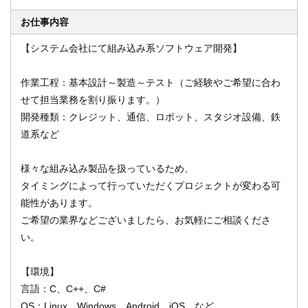
お仕事内容
【システム会社にて組み込み系ソフトウェア開発】
オンライン登録する
お問い合わせ
作業工程：基本設計～製造～テスト（ご経験やご希望に合わ
せて担当業務を割り振ります。）
開発種類：クレジット、通信、ロボット、スタジオ設備、鉄
閉じる
道系など
様々な組み込み製品を扱っているため、
タイミングによって行っていただくプロジェクトが変わる可
能性があります。
ご希望の業界などございましたら、お気軽にご相談くださ
い。
【環境】
言語：C、C++、C#
OS：Linux、Windows、Android、iOS など