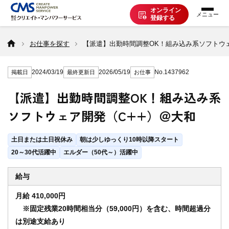
オンライン
登録する
お仕事を探す
お仕事を探す
【派遣】出勤時間調整OK！組み込み系ソフトウェ
2024/03/19
2026/05/19
No.1437962
掲載日
最終更新日
お仕事
派遣で働く
【派遣】出勤時間調整OK！組み込み系
ソフトウェア開発（C++）＠大和
登録の流れ
土日または土日祝休み
朝は少しゆっくり10時以降スタート
派遣の知識
20～30代活躍中
エルダー（50代～）活躍中
給与
企業の方へ
月給 410,000円
※固定残業20時間相当分（59,000円）を含む、時間超過分
は別途支給あり
CMSについて