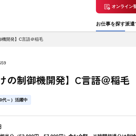
オンライン
お仕事を探す
派遣
御機開発】C言語＠稲毛
559
けの制御機開発】C言語＠稲毛
0代～）活躍中
円