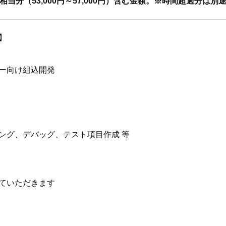
当分（53,000円～57,000円）含む金額。※時間超過分は別
】
ー向け組込開発
ング、デバッグ、テスト項目作成 等
ていただきます