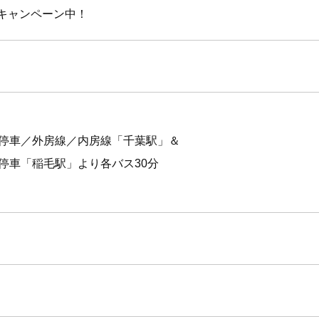
イキャンペーン中！
停車／外房線／内房線「千葉駅」＆
停車「稲毛駅」より各バス30分