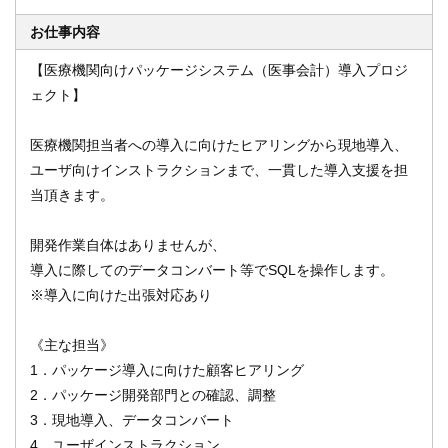
お仕事内容
【医療機関向けパッケージシステム（医事会計）導入プロジ
オンライン登録する
お問い合わせ
ェクト】
医療機関担当者への導入に向けたヒアリングから現地導入、
ユーザ向けインストラクションまで、一貫した導入支援を担
閉じる
当頂きます。
開発作業自体はありませんが、
導入に際してのデータコンバート等でSQLを操作します。
※導入に向けた出張対応あり
《主な担当》
1．パッケージ導入に向けた顧客ヒアリング
2．パッケージ開発部門との確認、調整
3．現地導入、データコンバート
4．ユーザインストラクション