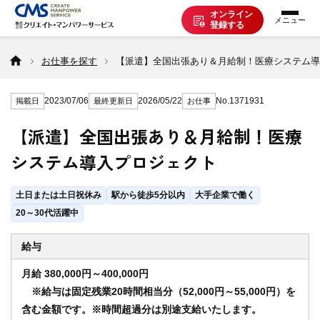
オンライン
登録する
お仕事を探す
お仕事を探す
【派遣】全国出張あり＆月給制！医療システム導
2023/07/06
2026/05/22
No.1371931
掲載日
最終更新日
お仕事
派遣で働く
【派遣】全国出張あり＆月給制！医療
システム導入プロジェクト
登録の流れ
土日または土日祝休み
駅から徒歩5分以内
大手企業で働く
派遣の知識
20～30代活躍中
給与
企業の方へ
月給 380,000円～400,000円
※給与は固定残業20時間相当分（52,000円～55,000円）を
含む金額です。※時間超過分は別途支給いたします。
CMSについて