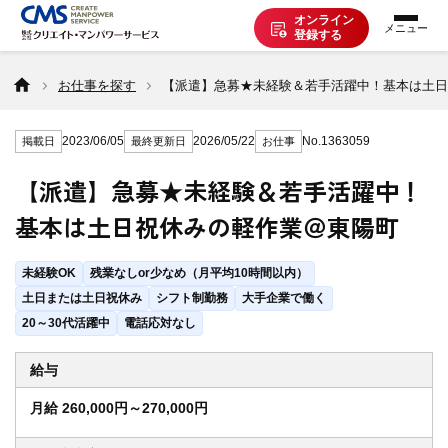
オンライン
登録する
お仕事を探す
お仕事を探す
【派遣】急募★未経験＆若手活躍中！基本は土日
2023/06/05
2026/05/22
No.1363059
掲載日
最終更新日
お仕事
派遣で働く
【派遣】急募★未経験＆若手活躍中！
基本は土日祝休みの軽作業＠東陽町
登録の流れ
未経験OK
残業なしor少なめ（月平均10時間以内）
派遣の知識
土日または土日祝休み
シフト制勤務
大手企業で働く
20～30代活躍中
電話応対なし
企業の方へ
給与
月給 260,000円～270,000円
CMSについて