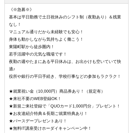
《※急募※》
基本は平日勤務で土日祝休みのシフト制（夜勤あり）＆残業
なし！
マニュアル通りだから未経験でも安心！
身体も動かしながら気持ちよく働こう！
東陽町駅から徒歩圏内！
若手活躍中の元気な職場です！
夜勤の週やたまにある平日休みは、お出かけも空いていて快
適♪
役所や銀行の平日手続き、学校行事などの参加もラクラク！
★就業祝い金（10,000円）商品券あり！（規定有）
★来社不要のWEB登録OK！
★新規ご来社登録で「QUOカード1,000円分」プレゼント！
★お友達紹介特典＆長期ご就業特典あり！
★バースデープレゼントあり！
★無料IT講座受けホーダイキャンペーン中！