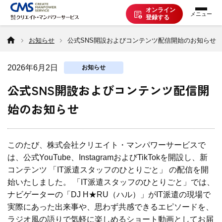
オンライン
登録する
お知らせ
公式SNS開設およびコンテンツ配信開始のお知らせ
お仕事を探す
2026年6月2日
お知らせ
派遣で働く
公式SNS開設およびコンテンツ配信開
始のお知らせ
登録の流れ
このたび、株式会社クリエイト・マンパワーサービスで
派遣の知識
は、公式YouTube、InstagramおよびTikTokを開設し、新
コンテンツ 「IT派遣スタッフのひとりごと」 の配信を開
企業の方へ
始いたしました。 「IT派遣スタッフのひとりごと」では、
ナビゲーターの「DJ H★RU（ハル）」がIT派遣の現場で
実際にあった出来事や、思わず共感できるエピソードを、
CMSについて
ラジオ風の語りで気軽に楽しめるショート動画としてお届