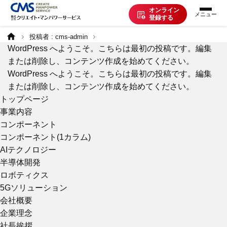
Hello world!
オンライン
登録する
投稿者 : cms-admin
お仕事を探す
WordPress へようこそ。こちらは最初の投稿です。編集
または削除し、コンテンツ作成を始めてください。
WordPress へようこそ。こちらは最初の投稿です。編集
派遣で働く
または削除し、コンテンツ作成を始めてください。
トップページ
事業内容
登録の流れ
コンポーネント
コンポーネント(1カラム)
AIテクノロジー
派遣の知識
半導体開発
ロボティクス
企業の方へ
5Gソリューション
会社概要
企業理念
CMSについて
社長挨拶